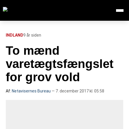
Åbn me
Søg efter:
SØG
INDLAND
9 år siden
To mænd
FORSIDE
varetægtsfængslet
112
for grov vold
INDLAND
Af:
Netavisernes Bureau
— 7. december 2017 kl. 05:58
UDLAND
TV OVERSIGT