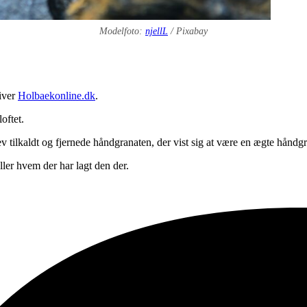
Modelfoto:
njellL
/ Pixabay
iver
Holbaekonline.dk
.
oftet.
lev tilkaldt og fjernede håndgranaten, der vist sig at være en ægte håndgr
ller hvem der har lagt den der.