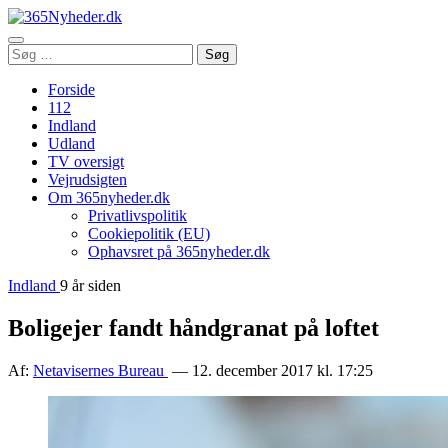
Åbn
Søg
Søg
menu
efter:
Forside
112
Indland
Udland
TV oversigt
Vejrudsigten
Om 365nyheder.dk
Privatlivspolitik
Cookiepolitik (EU)
Ophavsret på 365nyheder.dk
Indland
9 år siden
Boligejer fandt håndgranat på loftet
Af:
Netavisernes Bureau
— 12. december 2017 kl. 17:25