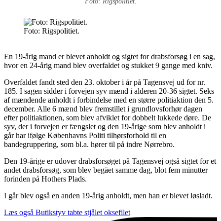
Foto: Rigspolitiet.
Foto: Rigspolitiet.
En 19-årig mand er blevet anholdt og sigtet for drabsforsøg i en sag,
hvor en 24-årig mand blev overfaldet og stukket 9 gange med kniv.
Overfaldet fandt sted den 23. oktober i år på Tagensvej ud for nr.
185. I sagen sidder i forvejen syv mænd i alderen 20-36 sigtet. Seks
af mændende anholdt i forbindelse med en større politiaktion den 5.
december. Alle 6 mænd blev fremstillet i grundlovsforhør dagen
efter politiaktionen, som blev afviklet for dobbelt lukkede døre. De
syv, der i forvejen er fængslet og den 19-årige som blev anholdt i
går har ifølge Københavns Politi tilhørsforhold til en
bandegruppering, som bl.a. hører til på indre Nørrebro.
Den 19-årige er udover drabsforsøget på Tagensvej også sigtet for et
andet drabsforsøg, som blev begået samme dag, blot fem minutter
forinden på Hothers Plads.
I går blev også en anden 19-årig anholdt, men han er blevet løsladt.
Læs også
Butikstyv tabte stjålet oksefilet