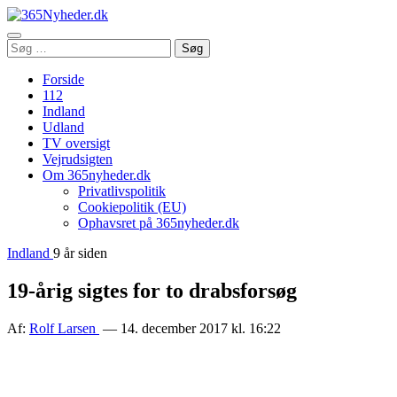
Åbn
Søg
Søg
menu
efter:
Forside
112
Indland
Udland
TV oversigt
Vejrudsigten
Om 365nyheder.dk
Privatlivspolitik
Cookiepolitik (EU)
Ophavsret på 365nyheder.dk
Indland
9 år siden
19-årig sigtes for to drabsforsøg
Af:
Rolf Larsen
— 14. december 2017 kl. 16:22