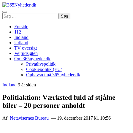
Åbn
Søg
Søg
menu
efter:
Forside
112
Indland
Udland
TV oversigt
Vejrudsigten
Om 365nyheder.dk
Privatlivspolitik
Cookiepolitik (EU)
Ophavsret på 365nyheder.dk
Indland
9 år siden
Politiaktion: Værksted fuld af stjålne
biler – 20 personer anholdt
Af:
Netavisernes Bureau
— 19. december 2017 kl. 10:56