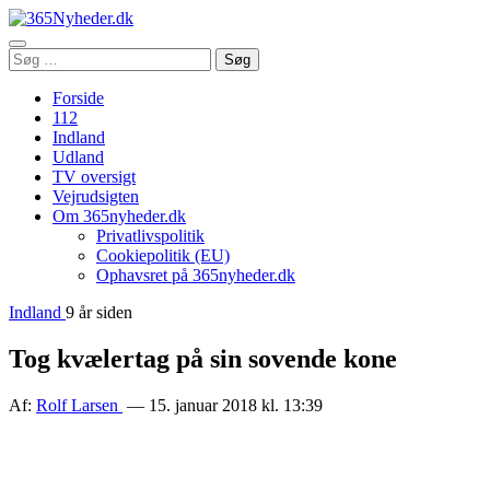
Åbn
Søg
Søg
menu
efter:
Forside
112
Indland
Udland
TV oversigt
Vejrudsigten
Om 365nyheder.dk
Privatlivspolitik
Cookiepolitik (EU)
Ophavsret på 365nyheder.dk
Indland
9 år siden
Tog kvælertag på sin sovende kone
Af:
Rolf Larsen
— 15. januar 2018 kl. 13:39