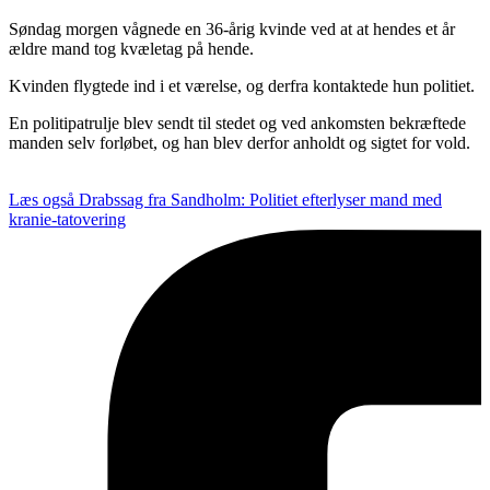
Søndag morgen vågnede en 36-årig kvinde ved at at hendes et år
ældre mand tog kvæletag på hende.
Kvinden flygtede ind i et værelse, og derfra kontaktede hun politiet.
En politipatrulje blev sendt til stedet og ved ankomsten bekræftede
manden selv forløbet, og han blev derfor anholdt og sigtet for vold.
Læs også
Drabssag fra Sandholm: Politiet efterlyser mand med
kranie-tatovering