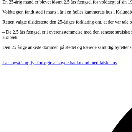
En 25-årig mand er blevet idømt 2,5 års fængsel for voldtægt af sin 1
Voldtægten fandt sted i marts i år i en fælles kammerats hus i Kalund
Retten valgte tilsidesætte den 25-åriges forklaring om, at der var tale o
– De 2,5 års fængsel er i overensstemmelse med den seneste strafskærpel
Holbæk.
Den 25-årige ankede dommen på stedet og kærede samtidig byrettens 
Læs også
Ung fyr forsøgte at snyde bankmand med falsk sms