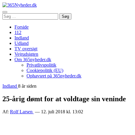
Åbn
Søg
Søg
menu
efter:
Forside
112
Indland
Udland
TV oversigt
Vejrudsigten
Om 365nyheder.dk
Privatlivspolitik
Cookiepolitik (EU)
Ophavsret på 365nyheder.dk
Indland
8 år siden
25-årig dømt for at voldtage sin veninde
Af:
Rolf Larsen
— 12. juli 2018 kl. 13:02