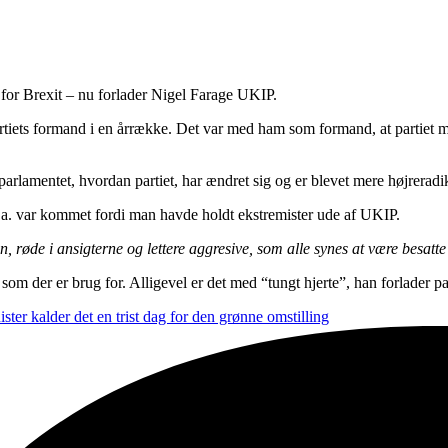
e for Brexit – nu forlader Nigel Farage UKIP.
rtiets formand i en årrække. Det var med ham som formand, at partiet m
rlamentet, hvordan partiet, har ændret sig og er blevet mere højreradi
l.a. var kommet fordi man havde holdt ekstremister ude af UKIP.
men, røde i ansigterne og lettere aggresive, som alle synes at være bes
 som der er brug for. Alligevel er det med “tungt hjerte”, han forlader par
ster kalder det en trist dag for den grønne omstilling