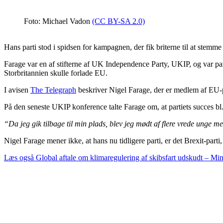
Foto: Michael Vadon
(CC BY-SA 2.0)
Hans parti stod i spidsen for kampagnen, der fik briterne til at stemm
Farage var en af stifterne af UK Independence Party, UKIP, og var pa
Storbritannien skulle forlade EU.
I avisen
The Telegraph
beskriver Nigel Farage, der er medlem af EU-pa
På den seneste UKIP konference talte Farage om, at partiets succes b
“Da jeg gik tilbage til min plads, blev jeg mødt af flere vrede unge 
Nigel Farage mener ikke, at hans nu tidligere parti, er det Brexit-parti,
Læs også
Global aftale om klimaregulering af skibsfart udskudt – Mini