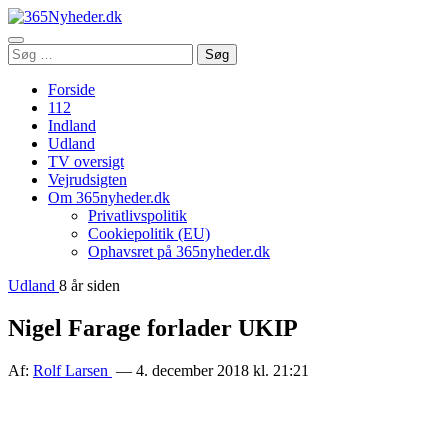
Åbn
Søg
Søg
menu
efter:
Forside
112
Indland
Udland
TV oversigt
Vejrudsigten
Om 365nyheder.dk
Privatlivspolitik
Cookiepolitik (EU)
Ophavsret på 365nyheder.dk
Udland
8 år siden
Nigel Farage forlader UKIP
Af:
Rolf Larsen
— 4. december 2018 kl. 21:21