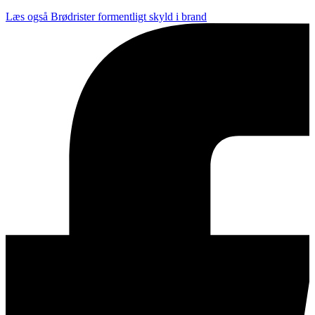
Læs også
Brødrister formentligt skyld i brand