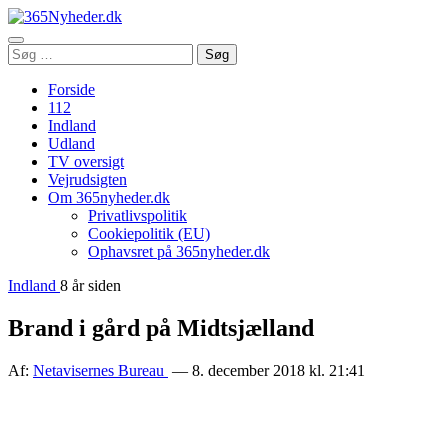
Åbn
Søg
Søg
menu
efter:
Forside
112
Indland
Udland
TV oversigt
Vejrudsigten
Om 365nyheder.dk
Privatlivspolitik
Cookiepolitik (EU)
Ophavsret på 365nyheder.dk
Indland
8 år siden
Brand i gård på Midtsjælland
Af:
Netavisernes Bureau
— 8. december 2018 kl. 21:41