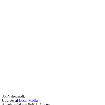
365Nyheder.dk
Udgives af
Local Media
Ansvh. redaktør: Rolf A. Larsen.