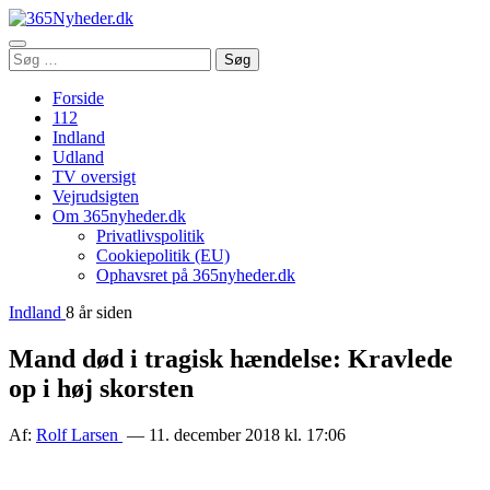
Åbn
Søg
Søg
menu
efter:
Forside
112
Indland
Udland
TV oversigt
Vejrudsigten
Om 365nyheder.dk
Privatlivspolitik
Cookiepolitik (EU)
Ophavsret på 365nyheder.dk
Indland
8 år siden
Mand død i tragisk hændelse: Kravlede
op i høj skorsten
Af:
Rolf Larsen
— 11. december 2018 kl. 17:06