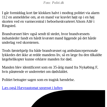
Foto: Politi.dk
I går formiddag kort før klokken halvt i modtog politiet via alarm
112 en anmeldelse om, at en mand var kravlet højt op i en høj
skorten ved en varmecentral i beboelseskvarteret Ahorn Allé i
Ringsted.
Brandvæsnet blev også sendt til stedet, hvor brandvæsnets
indsatsleder fandt en hårdt kvæstet mand liggende på det hårde
underlag ved skorstenen.
Trods førstehjælp fra både brandvæsnet og ambulancepersonale
lykkedes det ikke at redde mandens liv, så en læge fra den tilkaldte
lægehelikopter kunne erklære manden for død.
Manden blev identificeret som en 35-årig mand fra Nykøbing F,
hvis pårørende er underrettet om dødsfaldet.
Politiet betragter sagen som en tragisk hændelse.
Læs også
Hæveautomat sprængt i luften