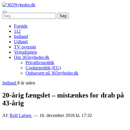
Åbn
Søg
Søg
menu
efter:
Forside
112
Indland
Udland
TV oversigt
Vejrudsigten
Om 365nyheder.dk
Privatlivspolitik
Cookiepolitik (EU)
Ophavsret på 365nyheder.dk
Indland
8 år siden
20-årig fængslet – mistænkes for drab på
43-årig
Af:
Rolf Larsen
— 16. december 2018 kl. 17:32