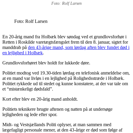
Foto: Rolf Larsen
Foto: Rolf Larsen
En 20-årig mand fra Holbæk blev søndag ved et grundlovsforhør i
Retten i Roskilde varetægtsfængslet frem til den 8. januar, sigtet for
manddrab på
den 43-årige mand, som lørdag aften blev fundet død i
en lejlighed i Holbæk
.
Grundlovsforhøret blev holdt for lukkede døre.
Politiet modtog ved 19.30-tiden lørdag en telefonisk anmeldelse om,
at en mand var livløs i en lejlighed på Rolighedsstræde i Holbæk.
Politiet rykkede ud til stedet og kunne konstatere, at der var tale om
et “mistænkeligt dødsfald”.
Kort efter blev en 20-årig mand anholdt.
Politiets teknikere brugte aftenen og natten på at undersøge
lejligheden og lede efter spor.
Midt- og Vestsjællands Politi oplyser, at man sammen med
lægefagligt personale mener, at den 43-årige er død som følge af