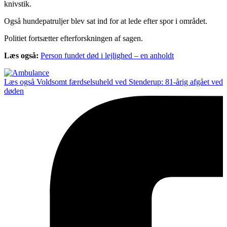
knivstik.
Også hundepatruljer blev sat ind for at lede efter spor i området.
Politiet fortsætter efterforskningen af sagen.
Læs også:
Person fundet død i lejlighed – en anholdt
Læs også
Voldsomt færdselsuheld ved Stenderup: 81-årig afgået ved
døden