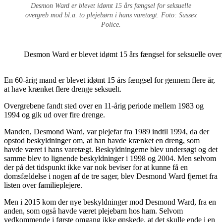
Desmon Ward er blevet idømt 15 års fængsel for seksuelle
overgreb mod bl.a. to plejebørn i hans varetægt. Foto: Sussex
Police.
Desmon Ward er blevet idømt 15 års fængsel for seksuelle overg
En 60-årig mand er blevet idømt 15 års fængsel for gennem flere år,
at have krænket flere drenge seksuelt.
Overgrebene fandt sted over en 11-årig periode mellem 1983 og
1994 og gik ud over fire drenge.
Manden, Desmond Ward, var plejefar fra 1989 indtil 1994, da der
opstod beskyldninger om, at han havde krænket en dreng, som
havde været i hans varetægt. Beskyldningerne blev undersøgt og det
samme blev to lignende beskyldninger i 1998 og 2004. Men selvom
der på det tidspunkt ikke var nok beviser for at kunne få en
domsfældelse i nogen af de tre sager, blev Desmond Ward fjernet fra
listen over familieplejere.
Men i 2015 kom der nye beskyldninger mod Desmond Ward, fra en
anden, som også havde været plejebarn hos ham. Selvom
vedkommende i første omgang ikke ønskede, at det skulle ende i en