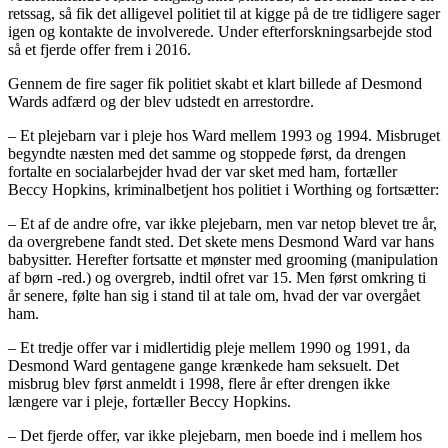
retssag, så fik det alligevel politiet til at kigge på de tre tidligere sager
igen og kontakte de involverede. Under efterforskningsarbejde stod
så et fjerde offer frem i 2016.
Gennem de fire sager fik politiet skabt et klart billede af Desmond
Wards adfærd og der blev udstedt en arrestordre.
– Et plejebarn var i pleje hos Ward mellem 1993 og 1994. Misbruget
begyndte næsten med det samme og stoppede først, da drengen
fortalte en socialarbejder hvad der var sket med ham, fortæller
Beccy Hopkins, kriminalbetjent hos politiet i Worthing og fortsætter:
– Et af de andre ofre, var ikke plejebarn, men var netop blevet tre år,
da overgrebene fandt sted. Det skete mens Desmond Ward var hans
babysitter. Herefter fortsatte et mønster med grooming (manipulation
af børn -red.) og overgreb, indtil ofret var 15. Men først omkring ti
år senere, følte han sig i stand til at tale om, hvad der var overgået
ham.
– Et tredje offer var i midlertidig pleje mellem 1990 og 1991, da
Desmond Ward gentagene gange krænkede ham seksuelt. Det
misbrug blev først anmeldt i 1998, flere år efter drengen ikke
længere var i pleje, fortæller Beccy Hopkins.
– Det fjerde offer, var ikke plejebarn, men boede ind i mellem hos