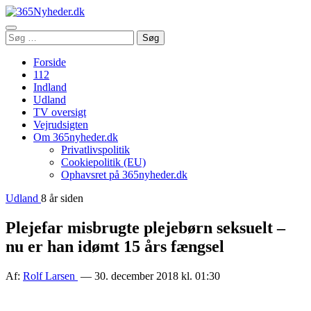
Åbn
Søg
Søg
menu
efter:
Forside
112
Indland
Udland
TV oversigt
Vejrudsigten
Om 365nyheder.dk
Privatlivspolitik
Cookiepolitik (EU)
Ophavsret på 365nyheder.dk
Udland
8 år siden
Plejefar misbrugte plejebørn seksuelt –
nu er han idømt 15 års fængsel
Af:
Rolf Larsen
— 30. december 2018 kl. 01:30