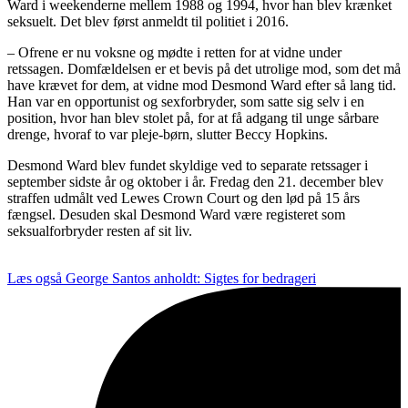
Ward i weekenderne mellem 1988 og 1994, hvor han blev krænket
seksuelt. Det blev først anmeldt til politiet i 2016.
– Ofrene er nu voksne og mødte i retten for at vidne under
retssagen. Domfældelsen er et bevis på det utrolige mod, som det må
have krævet for dem, at vidne mod Desmond Ward efter så lang tid.
Han var en opportunist og sexforbryder, som satte sig selv i en
position, hvor han blev stolet på, for at få adgang til unge sårbare
drenge, hvoraf to var pleje-børn, slutter Beccy Hopkins.
Desmond Ward blev fundet skyldige ved to separate retssager i
september sidste år og oktober i år. Fredag den 21. december blev
straffen udmålt ved Lewes Crown Court og den lød på 15 års
fængsel. Desuden skal Desmond Ward være registeret som
seksualforbryder resten af sit liv.
Læs også
George Santos anholdt: Sigtes for bedrageri