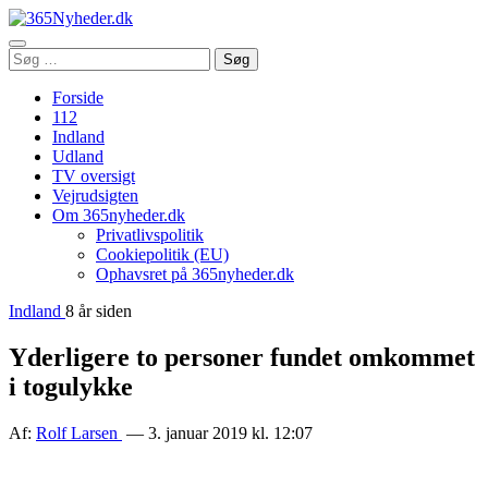
Åbn
Søg
Søg
menu
efter:
Forside
112
Indland
Udland
TV oversigt
Vejrudsigten
Om 365nyheder.dk
Privatlivspolitik
Cookiepolitik (EU)
Ophavsret på 365nyheder.dk
Indland
8 år siden
Yderligere to personer fundet omkommet
i togulykke
Af:
Rolf Larsen
— 3. januar 2019 kl. 12:07