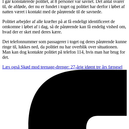
I går konstaterede politiet, at 8 personer var savnet. Det antal svarer
til, de afdøde, der nu er fundet i toget og politiet har derfor i løbet af
natten været i kontakt med de pårørende til de savnede.
Politiet arbejder af alle kræfter på at få endeligt identificeret de
omkomne i løbet af i dag, så de pårørende kan få endelig vished om,
hvad der er sket med deres kære.
Det telefonnummer som passagerer i toget og deres pårørende kunne
ringe til, lukkes ned, da politiet nu har overblik over situationen.
Man kan dog kontakte politiet på telefon 114, hvis man har brug for
det.
Læs også
Skød mod teenage-drenge: 27-årig idømt tre års fængsel