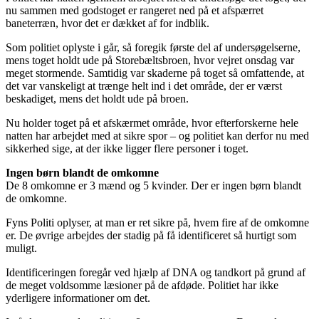
nu sammen med godstoget er rangeret ned på et afspærret
baneterræn, hvor det er dækket af for indblik.
Som politiet oplyste i går, så foregik første del af undersøgelserne,
mens toget holdt ude på Storebæltsbroen, hvor vejret onsdag var
meget stormende. Samtidig var skaderne på toget så omfattende, at
det var vanskeligt at trænge helt ind i det område, der er værst
beskadiget, mens det holdt ude på broen.
Nu holder toget på et afskærmet område, hvor efterforskerne hele
natten har arbejdet med at sikre spor – og politiet kan derfor nu med
sikkerhed sige, at der ikke ligger flere personer i toget.
Ingen børn blandt de omkomne
De 8 omkomne er 3 mænd og 5 kvinder. Der er ingen børn blandt
de omkomne.
Fyns Politi oplyser, at man er ret sikre på, hvem fire af de omkomne
er. De øvrige arbejdes der stadig på få identificeret så hurtigt som
muligt.
Identificeringen foregår ved hjælp af DNA og tandkort på grund af
de meget voldsomme læsioner på de afdøde. Politiet har ikke
yderligere informationer om det.