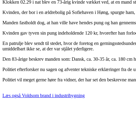
Klokken 02.29 i nat blev en 73-årig kvinde vækket ved, at en mand 
Kvinden, der bor i en ældrebolig på Sofiehaven i Høng, spurgte ham
Manden fastholdt dog, at han ville have hendes pung og han gennems
Kvinden gav tyven sin pung indeholdende 120 kr, hvorefter han forlod
En patrulje blev sendt til stedet, hvor de foretog en gerningsstedsu
umiddelbart ikke se, at der var stjålet yderligere.
Den 83-årige beskrev manden som: Dansk, ca. 30-35 år, ca. 180 cm høj,
Politiet efterforsker nu sagen og afventer tekniske erklæringer fra de u
Politiet vil meget gerne høre fra vidner, der har set den beskrevne ma
Læs også
Voldsom brand i industribygning