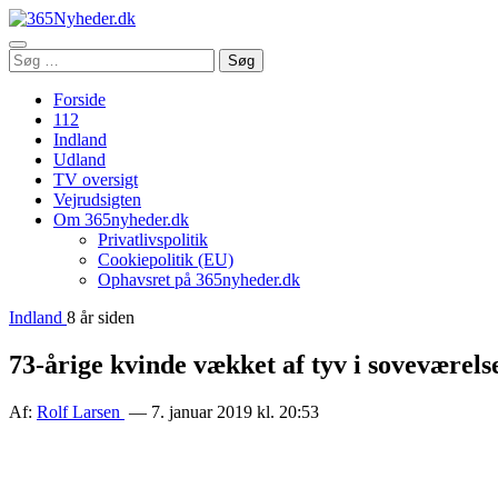
Åbn
Søg
Søg
menu
efter:
Forside
112
Indland
Udland
TV oversigt
Vejrudsigten
Om 365nyheder.dk
Privatlivspolitik
Cookiepolitik (EU)
Ophavsret på 365nyheder.dk
Indland
8 år siden
73-årige kvinde vækket af tyv i soveværels
Af:
Rolf Larsen
— 7. januar 2019 kl. 20:53