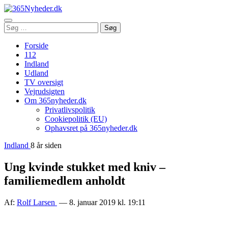
Åbn
Søg
Søg
menu
efter:
Forside
112
Indland
Udland
TV oversigt
Vejrudsigten
Om 365nyheder.dk
Privatlivspolitik
Cookiepolitik (EU)
Ophavsret på 365nyheder.dk
Indland
8 år siden
Ung kvinde stukket med kniv –
familiemedlem anholdt
Af:
Rolf Larsen
— 8. januar 2019 kl. 19:11