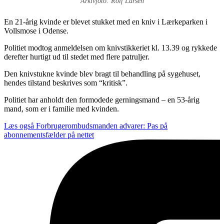
Arkivfoto: Rolf Larsen
En 21-årig kvinde er blevet stukket med en kniv i Lærkeparken i
Vollsmose i Odense.
Politiet modtog anmeldelsen om knivstikkeriet kl. 13.39 og rykkede
derefter hurtigt ud til stedet med flere patruljer.
Den knivstukne kvinde blev bragt til behandling på sygehuset,
hendes tilstand beskrives som “kritisk”.
Politiet har anholdt den formodede gerningsmand – en 53-årig
mand, som er i familie med kvinden.
Læs også
Forbrugerombudsmanden advarer: Pas på
abonnementsfælder på nettet