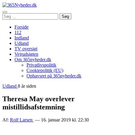
Åbn
Søg
Søg
menu
efter:
Forside
112
Indland
Udland
TV oversigt
Vejrudsigten
Om 365nyheder.dk
Privatlivspolitik
Cookiepolitik (EU)
Ophavsret på 365nyheder.dk
Udland
8 år siden
Theresa May overlever
mistillidsafstemning
Af:
Rolf Larsen
— 16. januar 2019 kl. 22:30