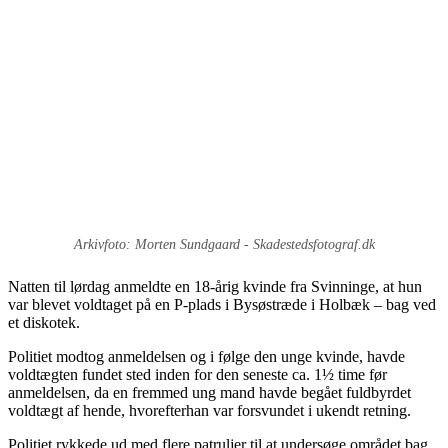
Arkivfoto: Morten Sundgaard - Skadestedsfotograf.dk
Natten til lørdag anmeldte en 18-årig kvinde fra Svinninge, at hun
var blevet voldtaget på en P-plads i Bysøstræde i Holbæk – bag ved
et diskotek.
Politiet modtog anmeldelsen og i følge den unge kvinde, havde
voldtægten fundet sted inden for den seneste ca. 1½ time før
anmeldelsen, da en fremmed ung mand havde begået fuldbyrdet
voldtægt af hende, hvorefterhan var forsvundet i ukendt retning.
Politiet rykkede ud med flere patruljer til at undersøge området bag