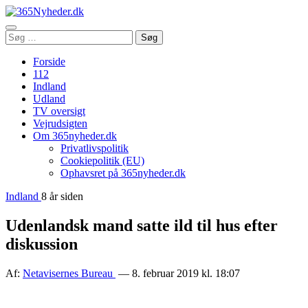
Åbn
Søg
Søg
menu
efter:
Forside
112
Indland
Udland
TV oversigt
Vejrudsigten
Om 365nyheder.dk
Privatlivspolitik
Cookiepolitik (EU)
Ophavsret på 365nyheder.dk
Indland
8 år siden
Udenlandsk mand satte ild til hus efter
diskussion
Af:
Netavisernes Bureau
— 8. februar 2019 kl. 18:07