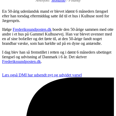
Arkivfoto:
Mondisso
/ Pixabay
En 50-årig udenlandsk mand er blevet idømt 6 måneders fængsel
efter han torsdag eftermiddag satte ild til et hus i Kulhuse nord for
Jægerspris.
Ifølge
Frederikssundposten.dk
boede den 50-årige sammen med otte
andre i et hus på Gammel Kulhusevej. Han var blevet uvenner med
en af sine bofæller og det førte til, at den 50-årige fandt noget
brandbar væske, som han hældte ud på en dyne og antændte.
I dag blev han så fremstillet i retten og i dømt 6 måneders ubetinget
fængsel og udvisning af Danmark i 6 år. Det skriver
Frederikssundposten.dk
.
Læs også
DMI har udsendt nyt og udvidet varsel