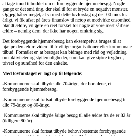
at tage imod tilbuddet om et forebyggende hjemmebesøg. Nogle
gange er det små ting, der skal til for at bryde en negativt mønster.
Og jeg håber meget, at vi med dette lovforslag og de 100 mio. kr.
årligt, vi fik afsat på årets finanslov til netop at modvirke ensomhed
blandt ældre, vil gøre en reel forskel for nogle af vore mest sårbare
ældre – nemlig dem, der ikke har nogen omkring sig.
Det forebyggende hjemmebesøg kan eksempelvis bruges til at
hjælpe den ældre videre til frivillige organisationer eller kommunale
tilbud. Formålet er, at besøget kan bidrage med råd og vejledning
om aktiviteter og støttemuligheder, som kan give større tryghed,
trivsel og sundhed for den enkelte.
Med lovforslaget er lagt op til følgende
:
-Kommunerne skal tilbyde alle 70-årige, der bor alene, et
forebyggende hjemmebesøg.
-Kommunerne skal fortsat tilbyde forebyggende hjemmebesøg til
alle 75-årige og 80-årige.
-Kommunerne skal tilbyde årlige besøg til alle ældre fra de er 82 år
(tidligere 80 år).
-Kommunerne skal fortsat tilbyde behovsbestemte forebyggende