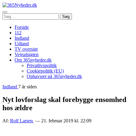
Åbn
Søg
Søg
menu
efter:
Forside
112
Indland
Udland
TV oversigt
Vejrudsigten
Om 365nyheder.dk
Privatlivspolitik
Cookiepolitik (EU)
Ophavsret på 365nyheder.dk
Indland
7 år siden
Nyt lovforslag skal forebygge ensomhed
hos ældre
Af:
Rolf Larsen
— 21. februar 2019 kl. 22:09