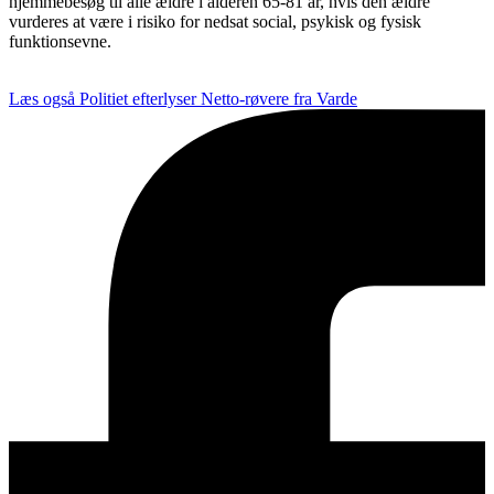
hjemmebesøg til alle ældre i alderen 65-81 år, hvis den ældre
vurderes at være i risiko for nedsat social, psykisk og fysisk
funktionsevne.
Læs også
Politiet efterlyser Netto-røvere fra Varde