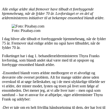
Alle enlige ældre skal fremover have tilbudt et forebyggende
hjemmebesøg, når de fylder 70 år. Lovforslaget er en del af
ældreministerens initiativer til at bekæmpe ensomhed blandt ældre.
Foto: Pixabay.com
I dag bliver alle tilbudt et forebyggende hjemmebesøg, når de fylder
75 år. Fremover skal enlige ældre nu også have tilbuddet, når de
fylder 70 år.
Folketinget har i dag 1. behandlerældreministeren Thyra Franks
lovforslag, som blandt andet skal være med til at opspore og
forebygge ensomhed blandt ældre.
-Ensomhed blandt vores ældste medborgere er et alvorligt og
desværre ofte overset problem. Alt for mange sidder alene uden
overskud til at søge fælleskaber, og i de mest ulykkelige tilfælde ser
vi ældre, der mister modet, lysten og troen på livet som følge af
ensomheden. Det mener jeg, at vi alle hver især – men også som
samfund – har et ansvar for at afhjælpe, siger ældreminister Thyra
Frank og uddyber:
-Der er tale om en helt frivillig håndsrækning til dem, der har lyst til