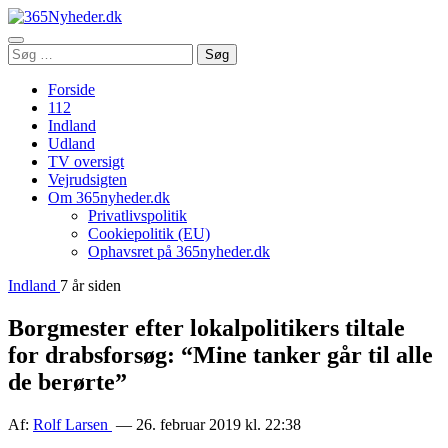
Åbn
Søg
Søg
menu
efter:
Forside
112
Indland
Udland
TV oversigt
Vejrudsigten
Om 365nyheder.dk
Privatlivspolitik
Cookiepolitik (EU)
Ophavsret på 365nyheder.dk
Indland
7 år siden
Borgmester efter lokalpolitikers tiltale
for drabsforsøg: “Mine tanker går til alle
de berørte”
Af:
Rolf Larsen
— 26. februar 2019 kl. 22:38