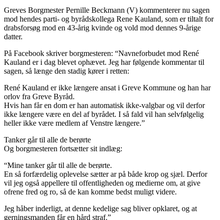
Greves Borgmester Pernille Beckmann (V) kommenterer nu sagen
mod hendes parti- og byrådskollega Rene Kauland, som er tiltalt for
drabsforsøg mod en 43-årig kvinde og vold mod dennes 9-årige
datter.
På Facebook skriver borgmesteren: “Navneforbudet mod René
Kauland er i dag blevet ophævet. Jeg har følgende kommentar til
sagen, så længe den stadig kører i retten:
René Kauland er ikke længere ansat i Greve Kommune og han har
orlov fra Greve Byråd.
Hvis han får en dom er han automatisk ikke-valgbar og vil derfor
ikke længere være en del af byrådet. I så fald vil han selvfølgelig
heller ikke være medlem af Venstre længere.”
Tanker går til alle de berørte
Og borgmesteren fortsætter sit indlæg:
“Mine tanker går til alle de berørte.
En så forfærdelig oplevelse sætter ar på både krop og sjæl. Derfor
vil jeg også appellere til offentligheden og medierne om, at give
ofrene fred og ro, så de kan komme bedst muligt videre.
Jeg håber inderligt, at denne kedelige sag bliver opklaret, og at
gerningsmanden får en hård straf.”