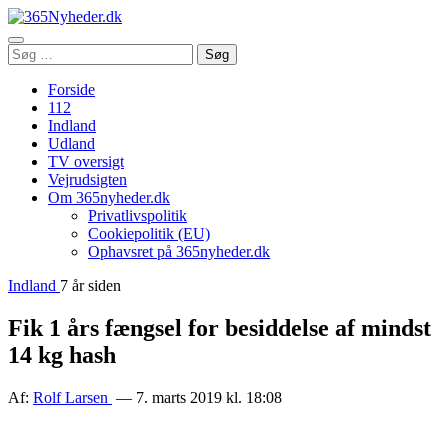
Åbn
Søg
Søg
menu
efter:
Forside
112
Indland
Udland
TV oversigt
Vejrudsigten
Om 365nyheder.dk
Privatlivspolitik
Cookiepolitik (EU)
Ophavsret på 365nyheder.dk
Indland
7 år siden
Fik 1 års fængsel for besiddelse af mindst
14 kg hash
Af:
Rolf Larsen
— 7. marts 2019 kl. 18:08