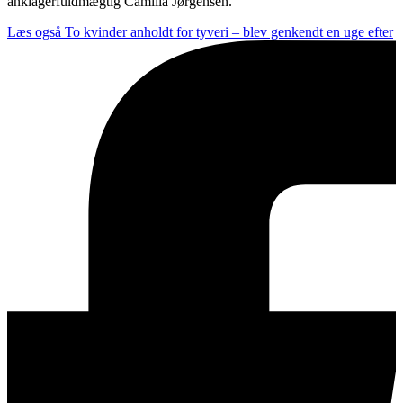
anklagerfuldmægtig Camilla Jørgensen.
Læs også
To kvinder anholdt for tyveri – blev genkendt en uge efter