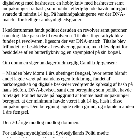
digitalvægt med hashrester, en hobbykniv med hashrester samt
indpakninger fra hash, som politiet efterfølgende havde udregnet
svarede til mindst 14 kg. På hashindpakningerne var der DNA-
match i forskellige sandsynlighedsgrader.
I kælderrummet fandt politiet desuden en revolver samt patroner,
som dog ikke passede til revolveren. Tiltaltes fingeraftryk blev
fundet på revolveren, ligesom der var DNA-match. Tiltalte blev
frifundet for besiddelse af revolver og patron, men blev dømt for
besiddelse af en butterflykniv og en strømpistol på sin bopæl.
Om dommen siger anklagerfuldmægtig Camilla Jørgensen:
– Manden blev idømt 1 års ubetinget fængsel, hvor retten blandt
andet lagde vægt på mandens egen forklaring, fundet af
narkoregnskab og digitale beskeder vedrørende køb/salg af hash på
hans telefon, DNA-beviset, samt den beregning som politiet havde
foretaget. Politiet havde på baggrund af tomme hashindpakninger
beregnet, at der minimum havde været i alt 14 kg. hash i disse
indpakninger. Den beregning lagde retten grund, og idømte manden
1 års fængsel.
Den 20-årige modtog modtog dommen.
For anklagemyndigheden i Sydøstjyllands Politi mødte