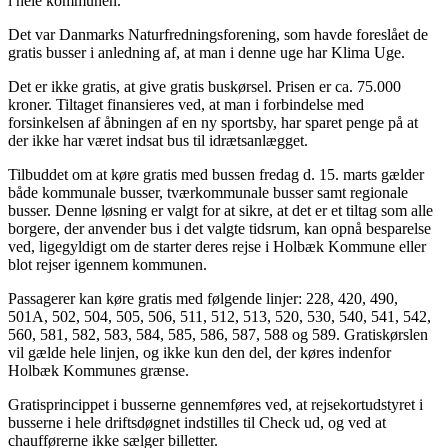
i hele kommunen.
Det var Danmarks Naturfredningsforening, som havde foreslået de
gratis busser i anledning af, at man i denne uge har Klima Uge.
Det er ikke gratis, at give gratis buskørsel. Prisen er ca. 75.000
kroner. Tiltaget finansieres ved, at man i forbindelse med
forsinkelsen af åbningen af en ny sportsby, har sparet penge på at
der ikke har været indsat bus til idrætsanlægget.
Tilbuddet om at køre gratis med bussen fredag d. 15. marts gælder
både kommunale busser, tværkommunale busser samt regionale
busser. Denne løsning er valgt for at sikre, at det er et tiltag som alle
borgere, der anvender bus i det valgte tidsrum, kan opnå besparelse
ved, ligegyldigt om de starter deres rejse i Holbæk Kommune eller
blot rejser igennem kommunen.
Passagerer kan køre gratis med følgende linjer: 228, 420, 490,
501A, 502, 504, 505, 506, 511, 512, 513, 520, 530, 540, 541, 542,
560, 581, 582, 583, 584, 585, 586, 587, 588 og 589. Gratiskørslen
vil gælde hele linjen, og ikke kun den del, der køres indenfor
Holbæk Kommunes grænse.
Gratisprincippet i busserne gennemføres ved, at rejsekortudstyret i
busserne i hele driftsdøgnet indstilles til Check ud, og ved at
chaufførerne ikke sælger billetter.