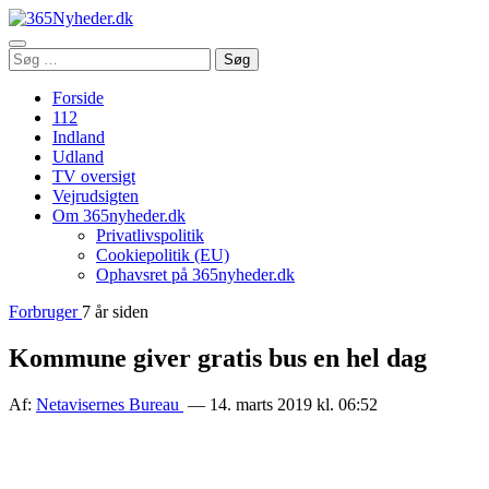
Åbn
Søg
Søg
menu
efter:
Forside
112
Indland
Udland
TV oversigt
Vejrudsigten
Om 365nyheder.dk
Privatlivspolitik
Cookiepolitik (EU)
Ophavsret på 365nyheder.dk
Forbruger
7 år siden
Kommune giver gratis bus en hel dag
Af:
Netavisernes Bureau
— 14. marts 2019 kl. 06:52