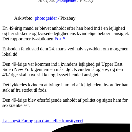
Arkivfoto:
photogeider
/ Pixabay
Arkivfoto:
photogeider
/ Pixabay
En 49-årig mand er blevet anholdt efter han brød ind i en lejlighed
og her slikkede og kyssede lejlighedens kvindelige beboer i ansigtet.
Det rapporterer tv-stationen
Fox 5
.
Episoden fandt sted dem 24. marts ved halv syv-tiden om morgenen,
lokal tid.
Den 49-årige var kommet ind i kvindens lejlighed på Upper East
Side i New York gennem en ulåst dør. Kvinden lå og sov, og den
49-årige skal have slikket og kysset hende i ansigtet.
Det lykkedes kvinden at tvinge ham ud af lejligheden, hvorefter han
stak af fra stedet til fods.
Den 49-årige blev efterfølgende anholdt af politiet og sigtet ham for
sexkrænkelser.
Læs også
Far og søn dømt efter kunsttyveri