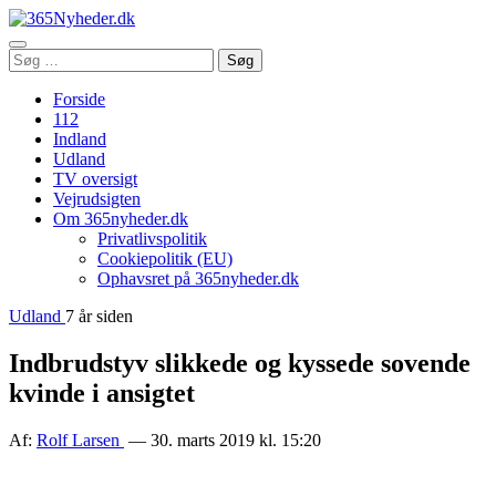
Åbn
Søg
Søg
menu
efter:
Forside
112
Indland
Udland
TV oversigt
Vejrudsigten
Om 365nyheder.dk
Privatlivspolitik
Cookiepolitik (EU)
Ophavsret på 365nyheder.dk
Udland
7 år siden
Indbrudstyv slikkede og kyssede sovende
kvinde i ansigtet
Af:
Rolf Larsen
— 30. marts 2019 kl. 15:20