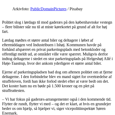
Arkivfoto:
PublicDomainPictures
/ Pixabay
Politiet slog i lørdags til mod gaderæs på den københavnske vestegn
– flere bilister står nu til at miste kørekortet på grund af alt for høj
fart.
Lørdag mødtes et større antal biler og deltagere i løbet af
eftermiddagen ved Industribuen i Ishøj. Kommunen havde på
forhånd afspærret en privat parkeringsplads med betonkloder og
offentligt meldt ud, at området ville være spærret. Muligvis derfor
indtog deltagerne i stedet en stor parkeringsplads på Helgeshøj Allé i
Høje-Taastrup, hvor der ankom yderligere et større antal biler.
Ejerne af parkeringspladsen bad dog om aftenen politiet om at fjerne
deltagerne. I den forbindelse blev en mand sigtet for overtrædelse af
straffeloven, fordi han ikke forlod stedet efter at være bedt om det.
Det koster ham nu en bøde på 1.500 kroner og en plet på
straffeattesten.
– Vi har fokus på gaderæs-arrangementer også i den kommende tid.
Flytter de rundt, flytter vi med – og det er klart, at hvis en grundejer
beder os om hjælp, så hjælper vi, siger vicepolitiinspektør Søren
Enemark.