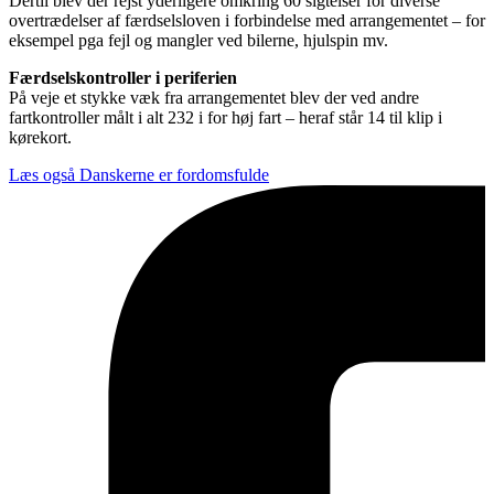
Dertil blev der rejst yderligere omkring 60 sigtelser for diverse
overtrædelser af færdselsloven i forbindelse med arrangementet – for
eksempel pga fejl og mangler ved bilerne, hjulspin mv.
Færdselskontroller i periferien
På veje et stykke væk fra arrangementet blev der ved andre
fartkontroller målt i alt 232 i for høj fart – heraf står 14 til klip i
kørekort.
Læs også
Danskerne er fordomsfulde