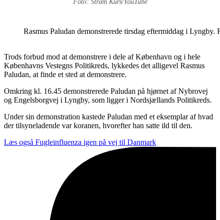
Foto: Stram Kurs/YouTube
Rasmus Paludan demonstrerede tirsdag eftermiddag i Lyngby. 
Trods forbud mod at demonstrere i dele af København og i hele
Københavns Vestegns Politikreds, lykkedes det alligevel Rasmus
Paludan, at finde et sted at demonstrere.
Omkring kl. 16.45 demonstrerede Paludan på hjørnet af Nybrovej
og Engelsborgvej i Lyngby, som ligger i Nordsjællands Politikreds.
Under sin demonstration kastede Paludan med et eksemplar af hvad
der tilsyneladende var koranen, hvorefter han satte ild til den.
Læs også
Fugleinfluenza igen på vej til Danmark