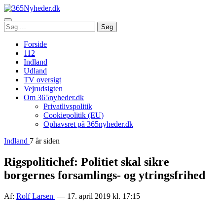
Åbn
Søg
Søg
menu
efter:
Forside
112
Indland
Udland
TV oversigt
Vejrudsigten
Om 365nyheder.dk
Privatlivspolitik
Cookiepolitik (EU)
Ophavsret på 365nyheder.dk
Indland
7 år siden
Rigspolitichef: Politiet skal sikre
borgernes forsamlings- og ytringsfrihed
Af:
Rolf Larsen
— 17. april 2019 kl. 17:15