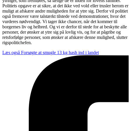
ytringer, som fremføres, så længe de er inden for lovens rammer.
Politiets opgave er at sikre, at det ikke ved vold eller trusler herom er
muligt at afskære andre muligheden for at ytre sig. Derfor vil politiet
også fremover være talstærkt tilstede ved demonstrationer, hvor det
vurderes nødvendigt. Vi tager ikke chancer, når det kommer til
borgernes liv og helbred. Og vi er derfor til stede for at beskytte alle
personer, der ønsker at ytre sig på lovlig vis, og for at pågribe og
retsforfølge personer, som ønsker at afskære denne mulighed, slutter
rigspolitichefen.
Læs også
Forsøgte at smugle 13 kg hash ind i landet