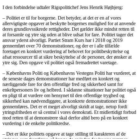
I den forbindelse udtaler Rigspolitichef Jens Henrik Højbjerg:
– Politiet er til for borgerne. Det betyder, at det er en af vores
allervigtigste opgaver at beskytte borgernes mulighed for at anvende
deres grundlovssikrede rettigheder. Det gælder ikke mindst retten til
at forsamle og ytre sig uden at blive udsat for fare. Politiet tager det
ansvar yderst alvorligt. Partiet Stram Kurs har i 2018 og 2019
gennemført over 70 demonstrationer, og der er i alle tilfælde
foretaget en konkret vurdering af behovet for politibeskyttelse og
afsat ressourcer til at sikre beskyttelse af de personer, der ønsker at
ytre sig. Den opgave vil politiet også fremadrettet varetage.
– Københavns Politi og Københavns Vestegns Politi har vurderet, at
de seneste dages demonstrationer har medført en konkret og
nærliggende fare for den offentlige fred og sikkerhed samt for
enkeltpersoners liv og helbred. I sådanne situationer har politiet også
en pligt til at vurdere om hensynet til den offentlige tryghed og
sikkerhed kan nødvendiggøre, at konkrete demonstrationer ikke
gennemføres. Det er et meget alvorligt skridt at tage, netop fordi
ytringsfriheden er så central i vores demokrati. Et midlertidigt forbud
mod retten til at demonstrere skal derfor altid bero på en konkret
vurdering i de enkelte politikredse.
– Det er ikke politiets opgave at tage stilling til karakteren af de