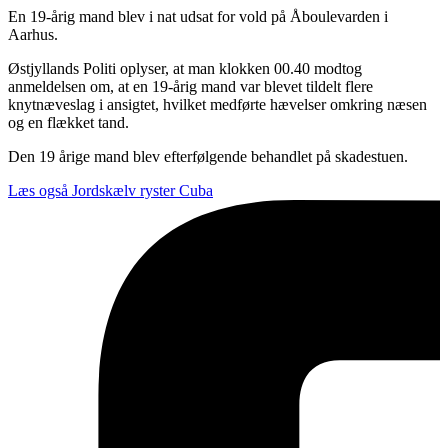
En 19-årig mand blev i nat udsat for vold på Åboulevarden i
Aarhus.
Østjyllands Politi oplyser, at man klokken 00.40 modtog
anmeldelsen om, at en 19-årig mand var blevet tildelt flere
knytnæveslag i ansigtet, hvilket medførte hævelser omkring næsen
og en flækket tand.
Den 19 årige mand blev efterfølgende behandlet på skadestuen.
Læs også
Jordskælv ryster Cuba