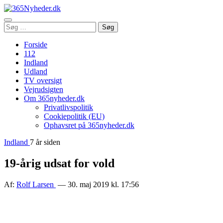
Åbn
Søg
Søg
menu
efter:
Forside
112
Indland
Udland
TV oversigt
Vejrudsigten
Om 365nyheder.dk
Privatlivspolitik
Cookiepolitik (EU)
Ophavsret på 365nyheder.dk
Indland
7 år siden
19-årig udsat for vold
Af:
Rolf Larsen
— 30. maj 2019 kl. 17:56