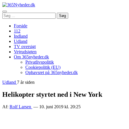
Åbn
Søg
Søg
menu
efter:
Forside
112
Indland
Udland
TV oversigt
Vejrudsigten
Om 365nyheder.dk
Privatlivspolitik
Cookiepolitik (EU)
Ophavsret på 365nyheder.dk
Udland
7 år siden
Helikopter styrtet ned i New York
Af:
Rolf Larsen
— 10. juni 2019 kl. 20:25