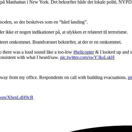
g på Manhattan i New York.
Det bekræfter både det lokale politi, NY
episoden, so der beskrives som en “hård landing”.
 ikke er nogen indikationer på, at ulykken er relateret til terrorisme.
rteret omkommet. Brandvæsnet bekræfter, at der er en omkommet.
 there was a loud sound like a too-low
#helicopter
& I looked up and s
onsistent with what I heard/saw.
pic.twitter.com/swY3ksLskH
way from my office. Respondents on call with building evacuations.
p
r.com/XbrnLdH9cB