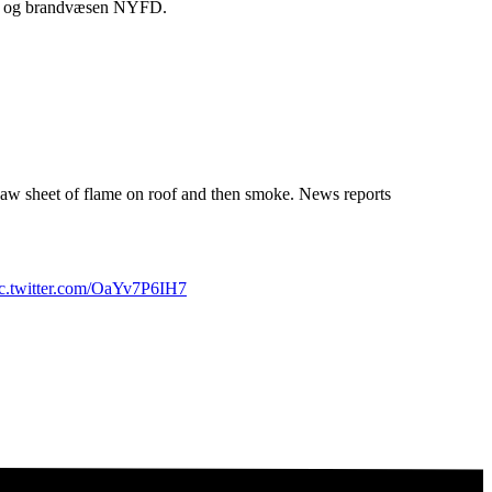
PD og brandvæsen NYFD.
aw sheet of flame on roof and then smoke. News reports
ic.twitter.com/OaYv7P6IH7