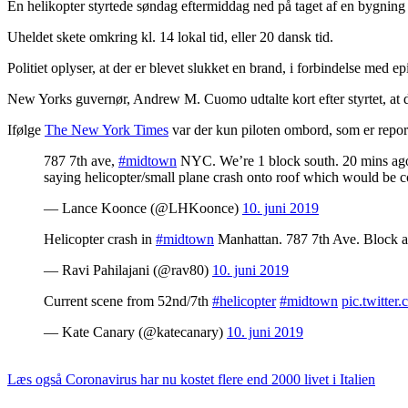
En helikopter styrtede søndag eftermiddag ned på taget af en bygnin
Uheldet skete omkring kl. 14 lokal tid, eller 20 dansk tid.
Politiet oplyser, at der er blevet slukket en brand, i forbindelse med 
New Yorks guvernør, Andrew M. Cuomo udtalte kort efter styrtet, at der
Ifølge
The New York Times
var der kun piloten ombord, som er repo
787 7th ave,
#midtown
NYC. We’re 1 block south. 20 mins ago
saying helicopter/small plane crash onto roof which would be c
— Lance Koonce (@LHKoonce)
10. juni 2019
Helicopter crash in
#midtown
Manhattan. 787 7th Ave. Block a
— Ravi Pahilajani (@rav80)
10. juni 2019
Current scene from 52nd/7th
#helicopter
#midtown
pic.twitte
— Kate Canary (@katecanary)
10. juni 2019
Læs også
Coronavirus har nu kostet flere end 2000 livet i Italien