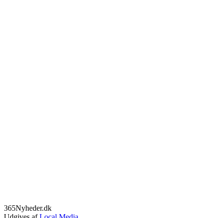
365Nyheder.dk
Udgives af
Local Media