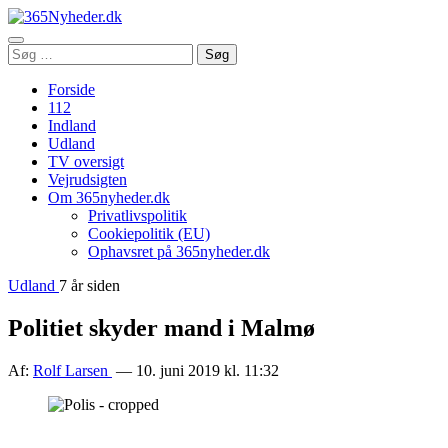
Åbn
Søg
Søg
menu
efter:
Forside
112
Indland
Udland
TV oversigt
Vejrudsigten
Om 365nyheder.dk
Privatlivspolitik
Cookiepolitik (EU)
Ophavsret på 365nyheder.dk
Udland
7 år siden
Politiet skyder mand i Malmø
Af:
Rolf Larsen
— 10. juni 2019 kl. 11:32