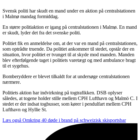
Svensk politi har skudt en mand under en aktion på centralstationen
i Malmø mandag formiddag.
En større politiaktion er igang på centralstationen i Malmø. En mand
er skudt, lyder det fra det svenske politi.
Politiet fik en anmeldelse om, at der var en mand på centralstationen,
som optrådte truende. Da politiet ankommer til stedet, opstår der en
situation, hvor politiet er tvunget til at skyde mod manden. Manden
blev efterfølgende taget i politiets varetægt og med ambulance bragt
til et sygehus.
Bomberyddere er blevet tilkaldt for at undersøge centralstationen
nærmere.
Politiets aktion har indvirkning på togtrafikken. DSB oplyser
således, at togene holder stille mellem CPH Lufthavn og Malmö C. I
stedet er der indsat togbusser, som kører i pendulfart mellem CPH
Lufthavn og Hyllie St.
Læs også
Omkring 40 døde i brand på schweizisk skisportsbar