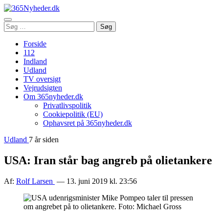
Åbn
Søg
Søg
menu
efter:
Forside
112
Indland
Udland
TV oversigt
Vejrudsigten
Om 365nyheder.dk
Privatlivspolitik
Cookiepolitik (EU)
Ophavsret på 365nyheder.dk
Udland
7 år siden
USA: Iran står bag angreb på olietankere
Af:
Rolf Larsen
— 13. juni 2019 kl. 23:56