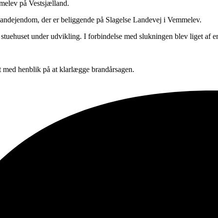
melev på Vestsjælland.
n landejendom, der er beliggende på Slagelse Landevej i Vemmelev.
 stuehuset under udvikling. I forbindelse med slukningen blev liget af e
et med henblik på at klarlægge brandårsagen.