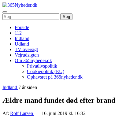
Åbn
Søg
Søg
menu
efter:
Forside
112
Indland
Udland
TV oversigt
Vejrudsigten
Om 365nyheder.dk
Privatlivspolitik
Cookiepolitik (EU)
Ophavsret på 365nyheder.dk
Indland
7 år siden
Ældre mand fundet død efter brand
Af:
Rolf Larsen
— 16. juni 2019 kl. 16:32