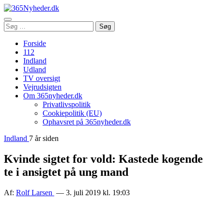
Åbn
Søg
Søg
menu
efter:
Forside
112
Indland
Udland
TV oversigt
Vejrudsigten
Om 365nyheder.dk
Privatlivspolitik
Cookiepolitik (EU)
Ophavsret på 365nyheder.dk
Indland
7 år siden
Kvinde sigtet for vold: Kastede kogende
te i ansigtet på ung mand
Af:
Rolf Larsen
— 3. juli 2019 kl. 19:03