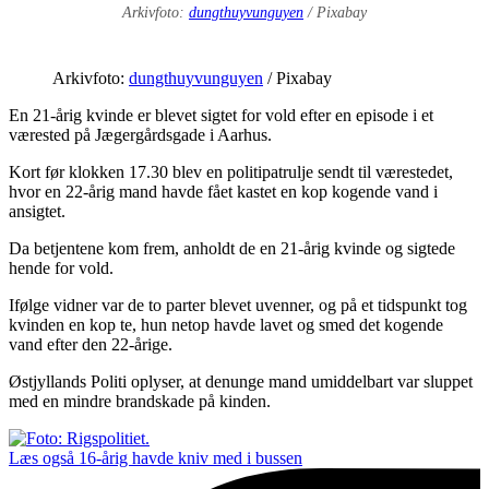
Arkivfoto:
dungthuyvunguyen
/ Pixabay
Arkivfoto:
dungthuyvunguyen
/ Pixabay
En 21-årig kvinde er blevet sigtet for vold efter en episode i et
værested på Jægergårdsgade i Aarhus.
Kort før klokken 17.30 blev en politipatrulje sendt til værestedet,
hvor en 22-årig mand havde fået kastet en kop kogende vand i
ansigtet.
Da betjentene kom frem, anholdt de en 21-årig kvinde og sigtede
hende for vold.
Ifølge vidner var de to parter blevet uvenner, og på et tidspunkt tog
kvinden en kop te, hun netop havde lavet og smed det kogende
vand efter den 22-årige.
Østjyllands Politi oplyser, at denunge mand umiddelbart var sluppet
med en mindre brandskade på kinden.
Læs også
16-årig havde kniv med i bussen