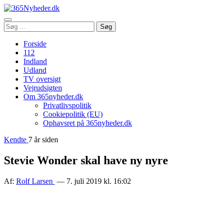
Åbn
Søg
Søg
menu
efter:
Forside
112
Indland
Udland
TV oversigt
Vejrudsigten
Om 365nyheder.dk
Privatlivspolitik
Cookiepolitik (EU)
Ophavsret på 365nyheder.dk
Kendte
7 år siden
Stevie Wonder skal have ny nyre
Af:
Rolf Larsen
— 7. juli 2019 kl. 16:02