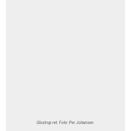
VEJRUDSIGTEN
OM 365NYHEDER.DK
PRIVATLIVSPOLITIK
COOKIEPOLITIK (EU)
OPHAVSRET PÅ 365NYHEDER.DK
Glostrup ret. Foto: Per Johansen.