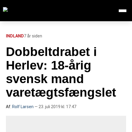
Åbn me
Søg efter:
SØG
INDLAND
7 år siden
Dobbeltdrabet i
FORSIDE
Herlev: 18-årig
112
svensk mand
varetægtsfængslet
INDLAND
UDLAND
Af:
Rolf Larsen
— 23. juli 2019 kl. 17:47
TV OVERSIGT