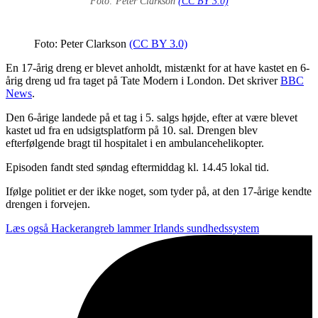
Foto: Peter Clarkson
(CC BY 3.0)
Foto: Peter Clarkson
(CC BY 3.0)
En 17-årig dreng er blevet anholdt, mistænkt for at have kastet en 6-
årig dreng ud fra taget på Tate Modern i London.
Det skriver
BBC
News
.
Den 6-årige landede på et tag i 5. salgs højde, efter at være blevet
kastet ud fra en udsigtsplatform på 10. sal. Drengen blev
efterfølgende bragt til hospitalet i en ambulancehelikopter.
Episoden fandt sted søndag eftermiddag kl. 14.45 lokal tid.
Ifølge politiet er der ikke noget, som tyder på, at den 17-årige kendte
drengen i forvejen.
Læs også
Hackerangreb lammer Irlands sundhedssystem