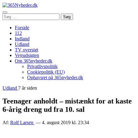
Åbn
Søg
Søg
menu
efter:
Forside
112
Indland
Udland
TV oversigt
Vejrudsigten
Om 365nyheder.dk
Privatlivspolitik
Cookiepolitik (EU)
Ophavsret på 365nyheder.dk
Udland
7 år siden
Teenager anholdt – mistænkt for at kaste
6-årig dreng ud fra 10. sal
Af:
Rolf Larsen
— 4. august 2019 kl. 23:34