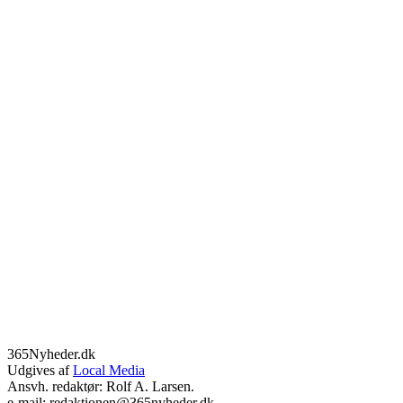
365Nyheder.dk
Udgives af
Local Media
Ansvh. redaktør: Rolf A. Larsen.
e-mail: redaktionen@365nyheder.dk