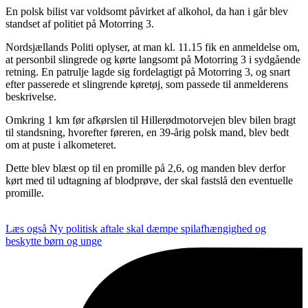
En polsk bilist var voldsomt påvirket af alkohol, da han i går blev
standset af politiet på Motorring 3.
Nordsjællands Politi oplyser, at man kl. 11.15 fik en anmeldelse om,
at personbil slingrede og kørte langsomt på Motorring 3 i sydgående
retning. En patrulje lagde sig fordelagtigt på Motorring 3, og snart
efter passerede et slingrende køretøj, som passede til anmelderens
beskrivelse.
Omkring 1 km før afkørslen til Hillerødmotorvejen blev bilen bragt
til standsning, hvorefter føreren, en 39-årig polsk mand, blev bedt
om at puste i alkometeret.
Dette blev blæst op til en promille på 2,6, og manden blev derfor
kørt med til udtagning af blodprøve, der skal fastslå den eventuelle
promille.
Læs også
Ny politisk aftale skal dæmpe spilafhængighed og
beskytte børn og unge