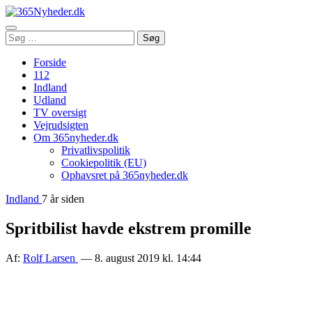
Åbn
Søg
Søg
menu
efter:
Forside
112
Indland
Udland
TV oversigt
Vejrudsigten
Om 365nyheder.dk
Privatlivspolitik
Cookiepolitik (EU)
Ophavsret på 365nyheder.dk
Indland
7 år siden
Spritbilist havde ekstrem promille
Af:
Rolf Larsen
— 8. august 2019 kl. 14:44