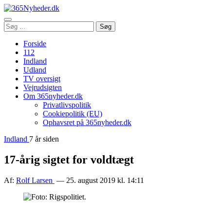
Åbn
Søg
Søg
menu
efter:
Forside
112
Indland
Udland
TV oversigt
Vejrudsigten
Om 365nyheder.dk
Privatlivspolitik
Cookiepolitik (EU)
Ophavsret på 365nyheder.dk
Indland
7 år siden
17-årig sigtet for voldtægt
Af:
Rolf Larsen
— 25. august 2019 kl. 14:11