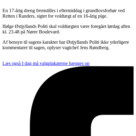
En 17-årig dreng fremstilles i eftermiddag i grundlovsforhør ved
Retten i Randers, sigtet for voldtægt af en 16-årig pige.
Ifølge Østjyllands Politi skal voldtægten være foregået lørdag aften
kl. 23.48 på Nørre Boulevard.
Af hensyn til sagens karakter har Østjyllands Politi ikke yderligere
kommentarer til sagen, oplyser vagtchef Jens Røndberg.
Læs også
I dag må valgplakaterne hænges op