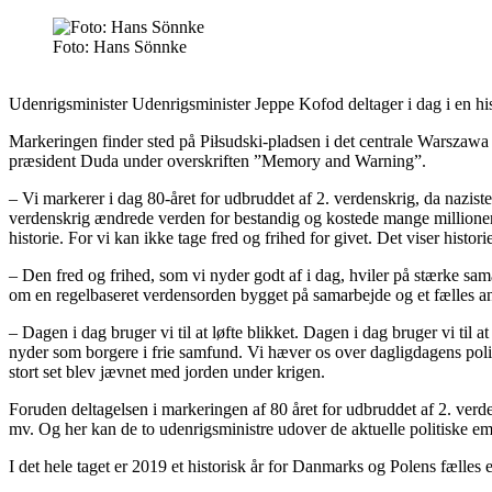
Foto: Hans Sönnke
Udenrigsminister Udenrigsminister Jeppe Kofod deltager i dag i en hi
Markeringen finder sted på Piłsudski-pladsen i det centrale Warszawa 
præsident Duda under overskriften ”Memory and Warning”.
– Vi markerer i dag 80-året for udbruddet af 2. verdenskrig, da nazis
verdenskrig ændrede verden for bestandig og kostede mange millioner a
historie. For vi kan ikke tage fred og frihed for givet. Det viser histo
– Den fred og frihed, som vi nyder godt af i dag, hviler på stærke
om en regelbaseret verdensorden bygget på samarbejde og et fælles a
– Dagen i dag bruger vi til at løfte blikket. Dagen i dag bruger vi til 
nyder som borgere i frie samfund. Vi hæver os over dagligdagens poli
stort set blev jævnet med jorden under krigen.
Foruden deltagelsen i markeringen af 80 året for udbruddet af 2. ve
mv. Og her kan de to udenrigsministre udover de aktuelle politiske em
I det hele taget er 2019 et historisk år for Danmarks og Polens fælles 