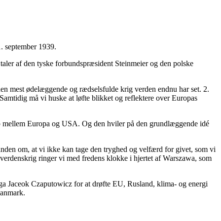
1. september 1939.
 taler af den tyske forbundspræsident Steinmeier og den polske
 den mest ødelæggende og rædselsfulde krig verden endnu har set. 2.
Samtidig må vi huske at løfte blikket og reflektere over Europas
skab mellem Europa og USA. Og den hviler på den grundlæggende idé
inanden om, at vi ikke kan tage den tryghed og velfærd for givet, som vi
 verdenskrig ringer vi med fredens klokke i hjertet af Warszawa, som
ga Jaceok Czaputowicz for at drøfte EU, Rusland, klima- og energi
 Danmark.