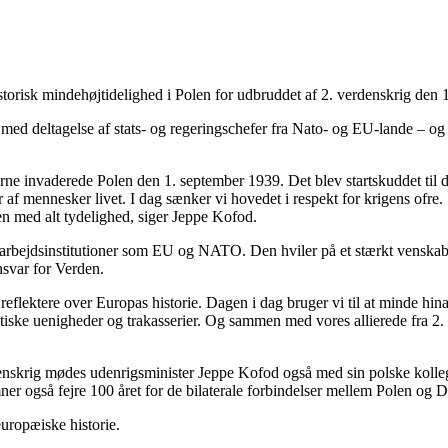
storisk mindehøjtidelighed i Polen for udbruddet af 2. verdenskrig den 
med deltagelse af stats- og regeringschefer fra Nato- og EU-lande – og
terne invaderede Polen den 1. september 1939. Det blev startskuddet til
f mennesker livet. I dag sænker vi hovedet i respekt for krigens ofre. 
rien med alt tydelighed, siger Jeppe Kofod.
 samarbejdsinstitutioner som EU og NATO. Den hviler på et stærkt ven
nsvar for Verden.
at reflektere over Europas historie. Dagen i dag bruger vi til at minde h
tiske uenigheder og trakasserier. Og sammen med vores allierede fra 2.
rdenskrig mødes udenrigsminister Jeppe Kofod også med sin polske kolle
ner også fejre 100 året for de bilaterale forbindelser mellem Polen og
europæiske historie.