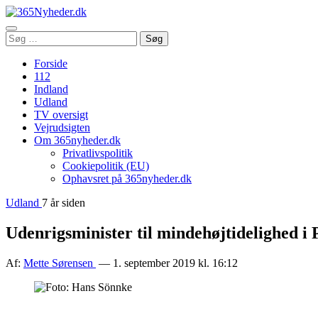
Åbn
Søg
Søg
menu
efter:
Forside
112
Indland
Udland
TV oversigt
Vejrudsigten
Om 365nyheder.dk
Privatlivspolitik
Cookiepolitik (EU)
Ophavsret på 365nyheder.dk
Udland
7 år siden
Udenrigsminister til mindehøjtidelighed i 
Af:
Mette Sørensen
— 1. september 2019 kl. 16:12