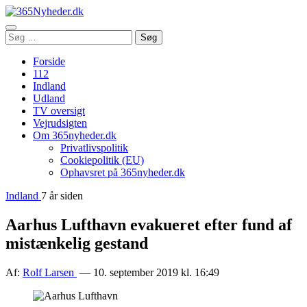
Åbn
Søg
Søg
menu
efter:
Forside
112
Indland
Udland
TV oversigt
Vejrudsigten
Om 365nyheder.dk
Privatlivspolitik
Cookiepolitik (EU)
Ophavsret på 365nyheder.dk
Indland
7 år siden
Aarhus Lufthavn evakueret efter fund af
mistænkelig gestand
Af:
Rolf Larsen
— 10. september 2019 kl. 16:49