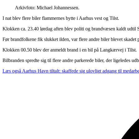
Arkivfoto: Michael Johannessen.
I nat blev flere biler flammernes bytte i Aarhus vest og Tilst.
Klokken ca. 23.40 lørdag aften blev politi og brandvæsen kaldt udtil 
Før brandfolkene fik slukket ilden, var flere andre biler blevet skadet
Klokken 00.50 blev der anmeldt brand i en bil på Langkærvej i Tilst.
Bilbranden spredte sig til flere andre parkerede biler, der ligeledes 
Læs også
Aarhus Havn tiltalt: skaffede sig ulovligt adgang til medar