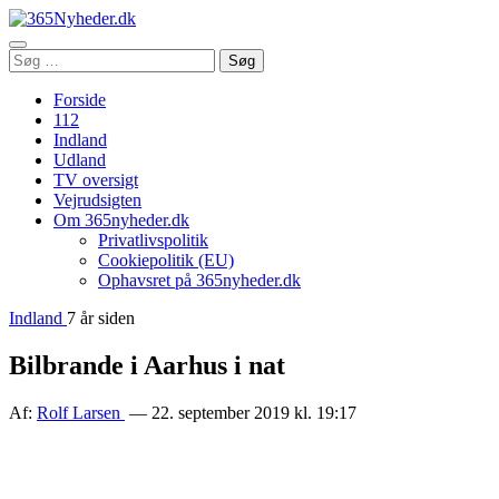
Åbn
Søg
Søg
menu
efter:
Forside
112
Indland
Udland
TV oversigt
Vejrudsigten
Om 365nyheder.dk
Privatlivspolitik
Cookiepolitik (EU)
Ophavsret på 365nyheder.dk
Indland
7 år siden
Bilbrande i Aarhus i nat
Af:
Rolf Larsen
— 22. september 2019 kl. 19:17