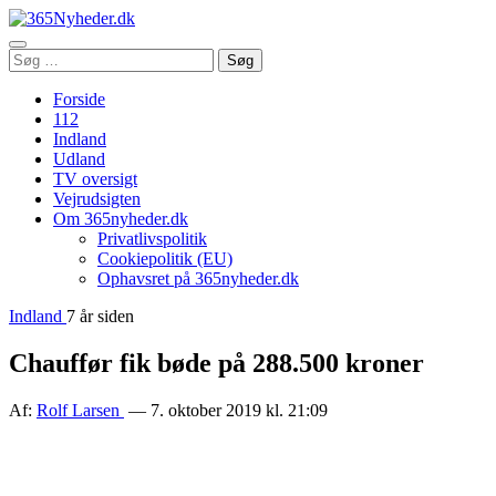
Åbn
Søg
Søg
menu
efter:
Forside
112
Indland
Udland
TV oversigt
Vejrudsigten
Om 365nyheder.dk
Privatlivspolitik
Cookiepolitik (EU)
Ophavsret på 365nyheder.dk
Indland
7 år siden
Chauffør fik bøde på 288.500 kroner
Af:
Rolf Larsen
— 7. oktober 2019 kl. 21:09