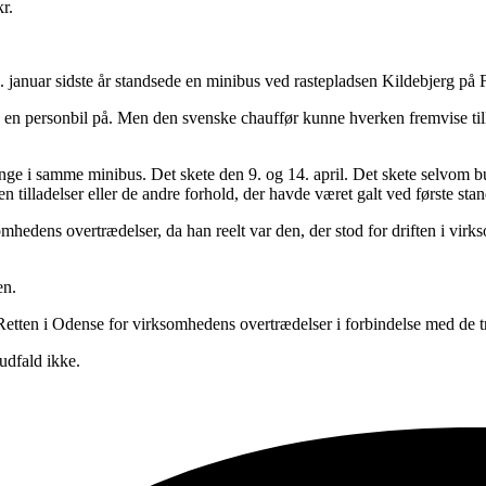
r.
 januar sidste år standsede en minibus ved rastepladsen Kildebjerg på 
n personbil på. Men den svenske chauffør kunne hverken fremvise tillade
nge i samme minibus. Det skete den 9. og 14. april. Det skete selvom b
n tilladelser eller de andre forhold, der havde været galt ved første sta
omhedens overtrædelser, da han reelt var den, der stod for driften i virk
en.
Retten i Odense for virksomhedens overtrædelser i forbindelse med de t
udfald ikke.