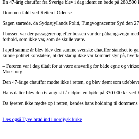
En 47-årig chauffør fra Sverige blev i dag idømt en bøde på 288.500 k
Dommen faldt ved Retten i Odense.
Sagen startede, da Sydøstjyllands Politi, Tungvognscenter Syd den 27.
I bussen var der passagerer og efter bussen var der påhængsvogn med e
forhold, som ikke var, som de skulle være.
I april samme år blev blev den samme svenske chauffør standset to ga
kunne politiet konstatere, at der stadig ikke var kommet styr på, hverke
– Føreren var i dag tiltalt for at være ansvarlig for både egne og virks
Moesborg.
Den 47-årige chauffør mødte ikke i retten, og blev dømt som udeblev
Hans datter blev den 6. august i år idømt en bøde på 330.000 kr. ved 
Da føreren ikke mødte op i retten, kendes hans holdning til dommens 
Læs også
Tyve brød ind i nordjysk kirke