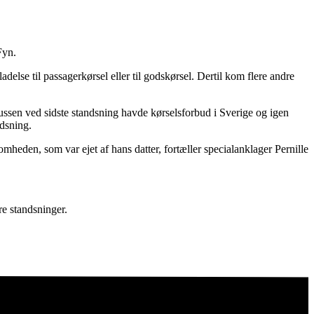
Fyn.
lse til passagerkørsel eller til godskørsel. Dertil kom flere andre
ussen ved sidste standsning havde kørselsforbud i Sverige og igen
ndsning.
somheden, som var ejet af hans datter, fortæller specialanklager Pernille
re standsninger.