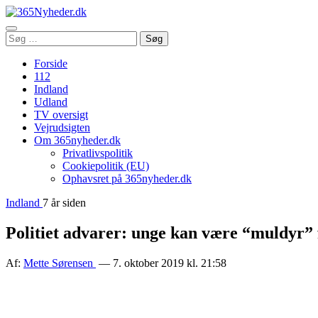
Åbn
Søg
Søg
menu
efter:
Forside
112
Indland
Udland
TV oversigt
Vejrudsigten
Om 365nyheder.dk
Privatlivspolitik
Cookiepolitik (EU)
Ophavsret på 365nyheder.dk
Indland
7 år siden
Politiet advarer: unge kan være “muldyr” 
Af:
Mette Sørensen
— 7. oktober 2019 kl. 21:58