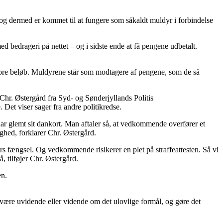
 og dermed er kommet til at fungere som såkaldt muldyr i forbindelse
d bedrageri på nettet – og i sidste ende at få pengene udbetalt.
store beløb. Muldyrene står som modtagere af pengene, som de så
Chr. Østergård fra Syd- og Sønderjyllands Politis
 Det viser sager fra andre politikredse.
 har glemt sit dankort. Man aftaler så, at vedkommende overfører et
ghed, forklarer Chr. Østergård.
rs fængsel. Og vedkommende risikerer en plet på straffeattesten. Så vi
, tilføjer Chr. Østergård.
en.
 være uvidende eller vidende om det ulovlige formål, og gøre det