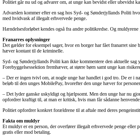
Politiet går nu ud og advarer om, at unge kan bevidst eller ubevidst 
Advarslen kommer efter en sag hos Syd- og Sønderjyllands Politi hvor 
med hvidvask af illegalt erhvervede penge.
Hændelsesforløbet kendes også fra andre politikredse. Og muldyrene gør
Franarres oplysninger
Det gælder for eksempel sager, hvor en borger har fået franarret sin
hæver kontant til de kriminelle.
Syd- og Sønderjyllands Politi kan ikke kommentere den aktuelle sag yd
Forebyggelsessektion fremhæver, at større børn samt unge kan risikere a
– Der er ingen tvivl om, at nogle unge har handlet i god tro. De er i n
beløb til den unges MobilePay, hvorefter den unge hæver for personen 
– Det lyder ganske uskyldigt og hjælpsomt. Men den unge har nu gjort 
opfordrer kraftigt til, at man er kritisk, hvis man får sådanne henvend
Politiet opfordrer konkret forældrene til at aftale med deres pengeins
Fakta om muldyr
Et muldyr er en person, der overfører illegalt erhvervede penge eller
gratis eller mod betaling.