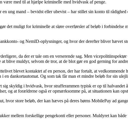
kan være med til at hjælpe kriminelle med hvidvask af penge.
en ung mand – bevidst eller ubevist – har stillet sin konto til rådighed
 det muligt for kriminelle at sløre overførsler af beløb i forbindelse me
e bankkonto- og NemID-oplysninger, og hvor der derefter bliver hævet 
erligere, da der er tale om en verserende sag. Men vicepolitiinspektør 
t blive muldyr, selvom de tror, at de blot gør en god gerning for andre.
attelivet blevet kontaktet af en person, der har fortalt, at vedkommende
i en dankortautomat. Og som tak får man et mindre beløb for sin ulejli
sig skyldig i hvidvask, hvor strafferammen typisk er op til halvandet å
elser, og at forældrene også er opmærksomme på, at situationen kan opstå
titut, hvor store beløb, der kan hæves på deres børns MobilePay ad gang
 pakker mellem forskellige pengekonti eller personer. Muldyret kan både