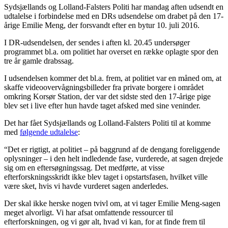
Sydsjællands og Lolland-Falsters Politi har mandag aften udsendt en
udtalelse i forbindelse med en DRs udsendelse om drabet på den 17-
årige Emilie Meng, der forsvandt efter en bytur 10. juli 2016.
I DR-udsendelsen, der sendes i aften kl. 20.45 undersøger
programmet bl.a. om politiet har overset en række oplagte spor den
tre år gamle drabssag.
I udsendelsen kommer det bl.a. frem, at politiet var en måned om, at
skaffe videoovervågningsbilleder fra private borgere i området
omkring Korsør Station, der var det sidste sted den 17-årige pige
blev set i live efter hun havde taget afsked med sine veninder.
Det har fået Sydsjællands og Lolland-Falsters Politi til at komme
med
følgende udtalelse
:
“Det er rigtigt, at politiet – på baggrund af de dengang foreliggende
oplysninger – i den helt indledende fase, vurderede, at sagen drejede
sig om en eftersøgningssag. Det medførte, at visse
efterforskningsskridt ikke blev taget i opstartsfasen, hvilket ville
være sket, hvis vi havde vurderet sagen anderledes.
Der skal ikke herske nogen tvivl om, at vi tager Emilie Meng-sagen
meget alvorligt. Vi har afsat omfattende ressourcer til
efterforskningen, og vi gør alt, hvad vi kan, for at finde frem til