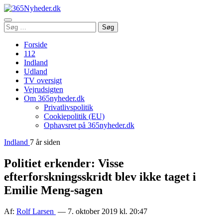
Åbn
Søg
Søg
menu
efter:
Forside
112
Indland
Udland
TV oversigt
Vejrudsigten
Om 365nyheder.dk
Privatlivspolitik
Cookiepolitik (EU)
Ophavsret på 365nyheder.dk
Indland
7 år siden
Politiet erkender: Visse
efterforskningsskridt blev ikke taget i
Emilie Meng-sagen
Af:
Rolf Larsen
— 7. oktober 2019 kl. 20:47