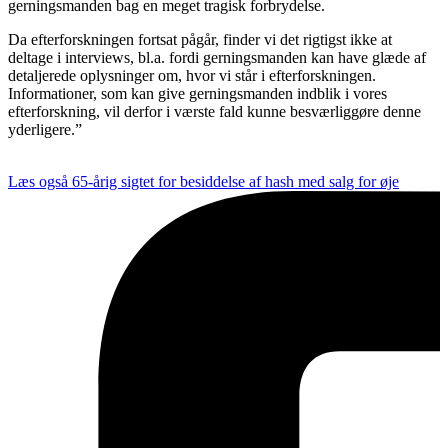
gerningsmanden bag en meget tragisk forbrydelse.
Da efterforskningen fortsat pågår, finder vi det rigtigst ikke at
deltage i interviews, bl.a. fordi gerningsmanden kan have glæde af
detaljerede oplysninger om, hvor vi står i efterforskningen.
Informationer, som kan give gerningsmanden indblik i vores
efterforskning, vil derfor i værste fald kunne besværliggøre denne
yderligere.”
Læs også
65-årig sigtet for besiddelse af hash med salg for øje