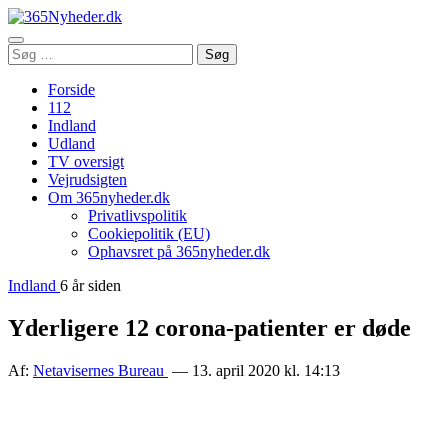
Åbn
Søg
Søg
menu
efter:
Forside
112
Indland
Udland
TV oversigt
Vejrudsigten
Om 365nyheder.dk
Privatlivspolitik
Cookiepolitik (EU)
Ophavsret på 365nyheder.dk
Indland
6 år siden
Yderligere 12 corona-patienter er døde
Af:
Netavisernes Bureau
— 13. april 2020 kl. 14:13