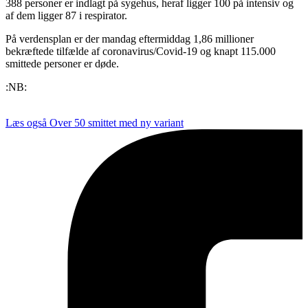
388 personer er indlagt på sygehus, heraf ligger 100 på intensiv og
af dem ligger 87 i respirator.
På verdensplan er der mandag eftermiddag 1,86 millioner
bekræftede tilfælde af coronavirus/Covid-19 og knapt 115.000
smittede personer er døde.
:NB:
Læs også
Over 50 smittet med ny variant