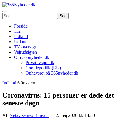
Åbn
Søg
Søg
menu
efter:
Forside
112
Indland
Udland
TV oversigt
Vejrudsigten
Om 365nyheder.dk
Privatlivspolitik
Cookiepolitik (EU)
Ophavsret på 365nyheder.dk
Indland
6 år siden
Coronavirus: 15 personer er døde det
seneste døgn
Af:
Netavisernes Bureau
— 2. maj 2020 kl. 14:30