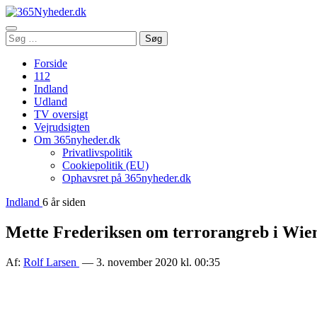
Åbn
Søg
Søg
menu
efter:
Forside
112
Indland
Udland
TV oversigt
Vejrudsigten
Om 365nyheder.dk
Privatlivspolitik
Cookiepolitik (EU)
Ophavsret på 365nyheder.dk
Indland
6 år siden
Mette Frederiksen om terrorangreb i Wien
Af:
Rolf Larsen
— 3. november 2020 kl. 00:35