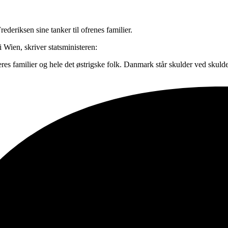
rederiksen sine tanker til ofrenes familier.
i Wien, skriver statsministeren:
deres familier og hele det østrigske folk. Danmark står skulder ved skuld