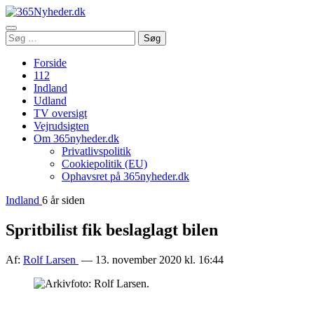
Åbn
Søg
Søg
menu
efter:
Forside
112
Indland
Udland
TV oversigt
Vejrudsigten
Om 365nyheder.dk
Privatlivspolitik
Cookiepolitik (EU)
Ophavsret på 365nyheder.dk
Indland
6 år siden
Spritbilist fik beslaglagt bilen
Af:
Rolf Larsen
— 13. november 2020 kl. 16:44