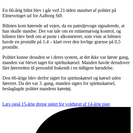
En 66-årig bilist blev i går ved 21-tiden standset af politiet på
Elmesvinget ud for Aalborg SØ.
Bilisten kom kørende ad vejen, da en patruljevogn signalerede, at
han skulle standse. Der var tale om en rutinemæssig kontrol, og
bilisten blev bedt om at puste i alkometeret, som viste at bilisten
havde en promille på 1,4 – klart over den lovlige grænse på 0,5
promille.
Politiet kunne desuden se i deres system, at det ikke var første gang,
manden var blevet taget for spirituskørsel. Manden havde derudover
fået førerretten til personbil frakendt i en tidligere hændelse.
Den 66-årige blev derfor sigtet for spirituskørsel og kørsel uden
førerret. Da det var 3. gang, manden sigtes for spirituskørsel,
beslaglagde politiet mandens køretøj.
Læs også
15-årig dreng sigtet for voldtægt af 14-årig pige