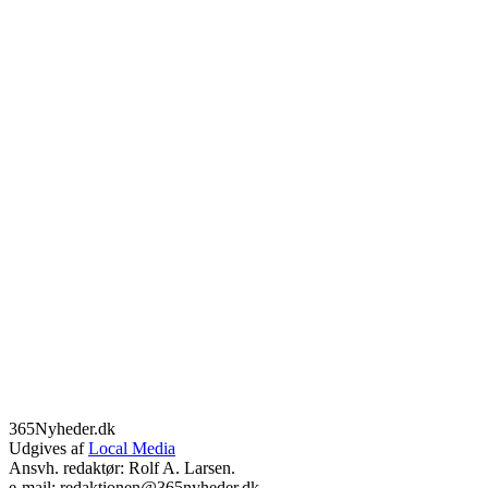
365Nyheder.dk
Udgives af
Local Media
Ansvh. redaktør: Rolf A. Larsen.
e-mail: redaktionen@365nyheder.dk