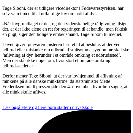
Tage Siboni, der er tidligere vicedirektør i Fødevarestyrelsen, har
selv været med til at udfærdige lov om hold af dyr.
-Når lovgrundlaget er der, og den videnskabelige rådgivning tilsiger
det, er der ikke alene en ret for regeringen til at handle, men faktisk
en pligt, siger den tidligere embedsmand, Tage Siboni til mediet.
Loven giver fødevareministeren har ret til at beslutte, at der ved
udbrud eller mistanke om udbrud af smitsomme sygdomme skal ske
‘aflivning af dyr, herunder i et område omkring et udbrudssted’.
Men der står ikke noget om, hvor stort et område omkring
udbrudsstedet er.
Derfor mener Tage Siboni, at der var lovhjemmel til aflivning af
minkene på alle danske minkfarme, da statsminister Mette
Frederiksen holdt pressemøde den 4. november, hvor hun sagde, at
alle mink skulle aflives.
Læs også
Flere og flere børn starter i privatskole