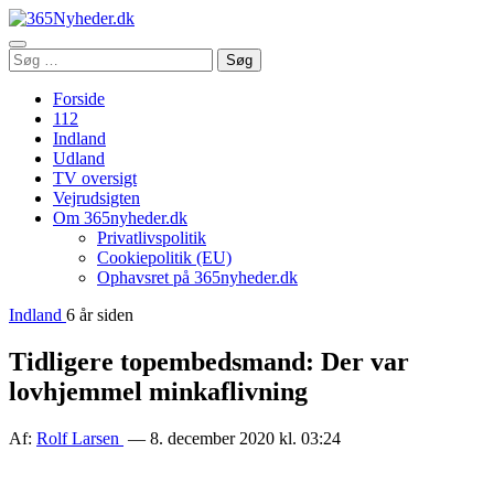
Åbn
Søg
Søg
menu
efter:
Forside
112
Indland
Udland
TV oversigt
Vejrudsigten
Om 365nyheder.dk
Privatlivspolitik
Cookiepolitik (EU)
Ophavsret på 365nyheder.dk
Indland
6 år siden
Tidligere topembedsmand: Der var
lovhjemmel minkaflivning
Af:
Rolf Larsen
— 8. december 2020 kl. 03:24