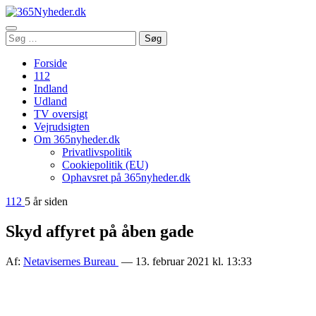
Åbn
Søg
Søg
menu
efter:
Forside
112
Indland
Udland
TV oversigt
Vejrudsigten
Om 365nyheder.dk
Privatlivspolitik
Cookiepolitik (EU)
Ophavsret på 365nyheder.dk
112
5 år siden
Skyd affyret på åben gade
Af:
Netavisernes Bureau
— 13. februar 2021 kl. 13:33