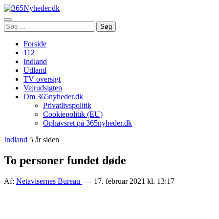
Åbn
Søg
Søg
menu
efter:
Forside
112
Indland
Udland
TV oversigt
Vejrudsigten
Om 365nyheder.dk
Privatlivspolitik
Cookiepolitik (EU)
Ophavsret på 365nyheder.dk
Indland
5 år siden
To personer fundet døde
Af:
Netavisernes Bureau
— 17. februar 2021 kl. 13:17