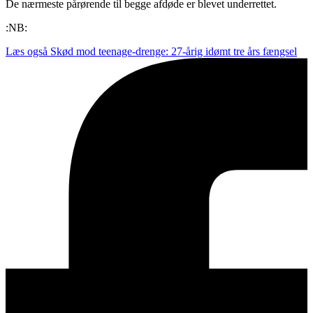
De nærmeste pårørende til begge afdøde er blevet underrettet.
:NB:
Læs også
Skød mod teenage-drenge: 27-årig idømt tre års fængsel