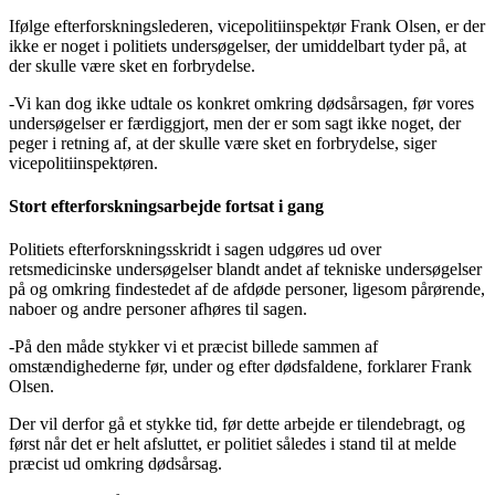
Ifølge efterforskningslederen, vicepolitiinspektør Frank Olsen, er der
ikke er noget i politiets undersøgelser, der umiddelbart tyder på, at
der skulle være sket en forbrydelse.
-Vi kan dog ikke udtale os konkret omkring dødsårsagen, før vores
undersøgelser er færdiggjort, men der er som sagt ikke noget, der
peger i retning af, at der skulle være sket en forbrydelse, siger
vicepolitiinspektøren.
Stort efterforskningsarbejde fortsat i gang
Politiets efterforskningsskridt i sagen udgøres ud over
retsmedicinske undersøgelser blandt andet af tekniske undersøgelser
på og omkring findestedet af de afdøde personer, ligesom pårørende,
naboer og andre personer afhøres til sagen.
-På den måde stykker vi et præcist billede sammen af
omstændighederne før, under og efter dødsfaldene, forklarer Frank
Olsen.
Der vil derfor gå et stykke tid, før dette arbejde er tilendebragt, og
først når det er helt afsluttet, er politiet således i stand til at melde
præcist ud omkring dødsårsag.