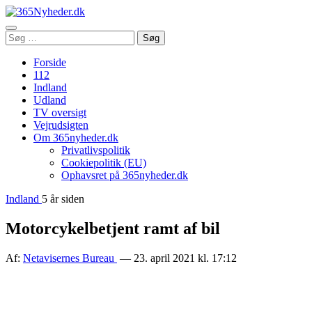
Åbn
Søg
Søg
menu
efter:
Forside
112
Indland
Udland
TV oversigt
Vejrudsigten
Om 365nyheder.dk
Privatlivspolitik
Cookiepolitik (EU)
Ophavsret på 365nyheder.dk
Indland
5 år siden
Motorcykelbetjent ramt af bil
Af:
Netavisernes Bureau
— 23. april 2021 kl. 17:12