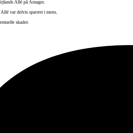
Vejlands Allé på Amager.
Allé var delvis spærret i mens.
entuelle skader.